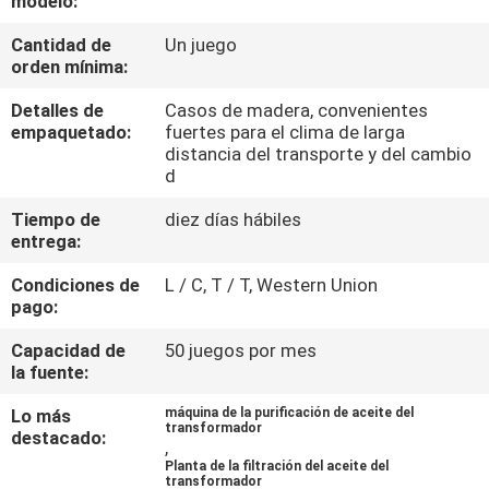
modelo:
Cantidad de
Un juego
CONTROL
orden mínima:
DE
Detalles de
Casos de madera, convenientes
CALIDAD
empaquetado:
fuertes para el clima de larga
distancia del transporte y del cambio
d
ÉNTRENOS
Tiempo de
diez días hábiles
EN
entrega:
CONTACTO
Condiciones de
L / C, T / T, Western Union
CON
pago:
Capacidad de
50 juegos por mes
NOTICIAS
la fuente:
Lo más
máquina de la purificación de aceite del
transformador
destacado:
PIDA
,
Planta de la filtración del aceite del
UNA
transformador