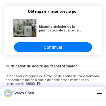
Obtenga el mejor precio por
Máquina aislador de la
purificación de aceite del
transformador de VFD -100 con la
cubierta de la vivienda
Continuar
Purificador de aceite del transformador
Purificador y máquina de filtración de aceite de transformador
por deshidratación al vacío de doble etapa montada en
remolque de 18000 LPH
Evelyn Chen
Restablecer la resistencia dieléctrica del aceite del
transformador a ≥ 75 kV en el lugar de trabajo para los
transformadores de 110 kV