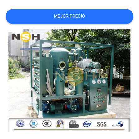
CITA
MEJOR PRECIO
MAPA
DEL
SITIO
PRIVACY
POLICY