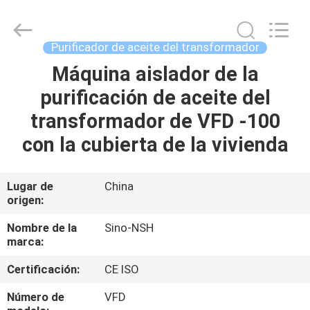
NSH
Oil
Purifier
Manufacture
Co.,
Purificador de aceite del transformador
Ltd.
All
Máquina aislador de la
HOGAR
Rights
Reserved.
purificación de aceite del
PRODUCTOS
transformador de VFD -100
con la cubierta de la vivienda
SOBRE
NOSOTROS
Lugar de
China
origen:
VIAJE
Nombre de la
Sino-NSH
marca:
DE
Certificación:
CE ISO
LA
FÁBRICA
Número de
VFD