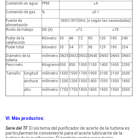
Contenido en agua
PPM
≤4
Contenido de gas
%
≤0.1
Fuente de
380V/3P/50Hz (o según las necesidades)
alimentación
Ruido de trabajo
DB (A)
≤72
≤78
Poder de la
Kilovatio
30
48
72
90
120
180
240
calefacción
Poder total
Kilovatio
35
54
77
98
129
189
254
Diámetro de la
milímetro
DN25
DN32
DN32
DN40
DN50
DN65
DN65
tubería
Peso neto
Kilogramo
550
850
1000
1100
1400
1600
2200
Tamaño
longitud
milímetro
1500
1500
1700
1900
2100
2100
2600
anchura
milímetro
1200
1200
1500
1400
1550
1550
1800
alto
milímetro
1750
1750
1850
1800
1900
1900
2000
VI. Más productos:
Serie del TF
: El sistema del purificador de aceite de la turbina es
particularmente conveniente para el aceite lubricante de la