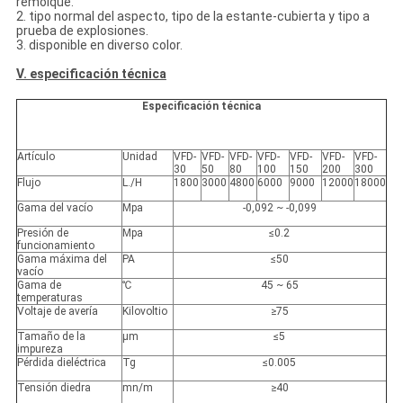
remolque.
2. tipo normal del aspecto, tipo de la estante-cubierta y tipo a
prueba de explosiones.
3. disponible en diverso color.
V. especificación técnica
Especificación técnica
Artículo
Unidad
VFD-
VFD-
VFD-
VFD-
VFD-
VFD-
VFD-
30
50
80
100
150
200
300
Flujo
L./H
1800
3000
4800
6000
9000
12000
18000
Gama del vacío
Mpa
-0,092 ~ -0,099
Presión de
Mpa
≤0.2
funcionamiento
Gama máxima del
PA
≤50
vacío
Gama de
℃
45 ~ 65
temperaturas
Voltaje de avería
Kilovoltio
≥75
Tamaño de la
μm
≤5
impureza
Pérdida dieléctrica
Tg
≤0.005
Tensión diedra
mn/m
≥40