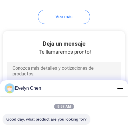
32
Vea más
purificador de aceite
portátil
Deja un mensaje
¡Te llamaremos pronto!
46
Máquina de la
Evelyn Chen
regeneración del
aceite del
9:57 AM
transformador
Good day, what product are you looking for?