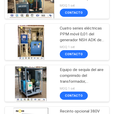
marco de la alta fuente
MOQ:1 set
CITA
eficiente
CONTACTO
52
MAPA
máquina de la
Cuatro series eléctricas
DEL
PPM móvil 0,01 del
filtración del aceite
SITIO
generador NSH ADK del
aire comprimido de las
del transformador
MOQ:1 set
ruedas
CONTACTO
PRIVACY
POLICY
Equipo de sequía del aire
146
comprimido del
Purificador del
transformador,
generador eléctrico del
MOQ:1 set
aceite lubricante
aire comprimido de la
CONTACTO
eficacia alta
Recinto opcional 380V