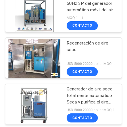
50Hz 3P del generador
automático móvil del aire
190
seco con 0,01 PPM
MOQ:1 set
Purificador de
CONTACTO
aceite de la turbina
Regeneración de aire
seco
USD 5000-20000 dollar MOQ:1 juego
CONTACTO
11
Máquina de la
Generador de aire seco
totalmente automático
filtración del aceite
Seca y purifica el aire
hidráulico
Punto de rocío de -55 a
USD 5000-20000 dollar MOQ:1
-75 °C
CONTACTO