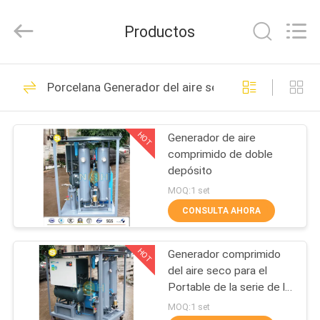
NSH
Oil
Purifier
Productos
Manufacture
Co.,
Ltd.
All
HOGAR
Rights
187
Reserved.
Porcelana Generador del aire seco
Vacío purificador de
PRODUCTOS
aceite
HOT
Generador de aire
comprimido de doble
SOBRE
depósito
NOSOTROS
MOQ:1 set
CONSULTA AHORA
93
VIAJE
Purificador de
HOT
Generador comprimido
DE
del aire seco para el
LA
aceite del
Portable de la serie de la
subestación NSH ADK
FÁBRICA
MOQ:1 set
aislamiento