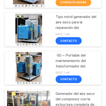
del transformador
CONSULTA AHORA
CONTROL
Tipo móvil generador del
DE
235
aire seco para la
CALIDAD
reparación del
Purificador de
transformador de
MOQ:1 set
aceite del
Maintenace de la
ÉNTRENOS
CONTACTO
subestación
transformador
EN
-50 ~ Portable del
CONTACTO
mantenimiento del
CON
transformador del
37
generador del aire seco
MOQ:1 set
del punto de
Purificador de
CONTACTO
NOTICIAS
condensación -70 con
cuatro ruedas
aceite centrífugo
Generador del aire seco
PIDA
del compresor con la
UNA
estructura completa del