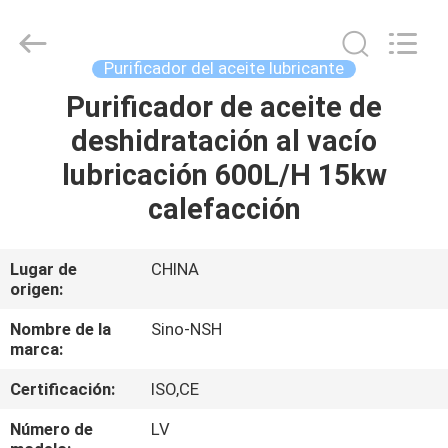
NSH
Oil
Purifier
Manufacture
Co.,
Purificador del aceite lubricante
Ltd.
All
Purificador de aceite de
HOGAR
Rights
Reserved.
deshidratación al vacío
PRODUCTOS
lubricación 600L/H 15kw
calefacción
SOBRE
NOSOTROS
Lugar de
CHINA
origen:
VIAJE
Nombre de la
Sino-NSH
marca:
DE
Certificación:
ISO,CE
LA
FÁBRICA
Número de
LV