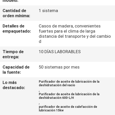
modelo:
Cantidad de
1 sistema
CONTROL
orden mínima:
DE
Detalles de
Casos de madera, convenientes
CALIDAD
empaquetado:
fuertes para el clima de larga
distancia del transporte y del cambio
d
ÉNTRENOS
Tiempo de
10 DÍAS LABORABLES
EN
entrega:
CONTACTO
Capacidad de
50 sistemas por mes
CON
la fuente:
Lo más
Purificador de aceite de lubricación de la
deshidratación del vacío
NOTICIAS
destacado:
,
Purificador de aceite de lubricación de la
deshidratación 600-L/H
,
PIDA
purificador de aceite de calefacción de
lubricación 15kw
UNA