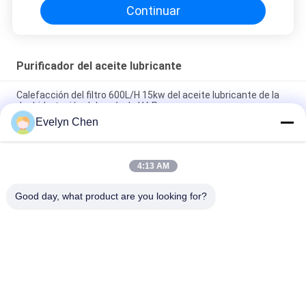
Continuar
Purificador del aceite lubricante
Calefacción del filtro 600L/H 15kw del aceite lubricante de la
deshidratación del vacío de LV-P
Evelyn Chen
Purificador ligero del aceite lubricante con la estructura de
acero inoxidable 50Hz
4:13 AM
Máquina de purificación de aceite resistente al fuego para el
tratamiento de aceite de EH y fosfato ester
Good day, what product are you looking for?
Categorías Populares
Todos
Vacío Purificador De 
Purificador De 
Aceite
Aceite Del 
Aislamiento
Purificador De 
Purificador De 