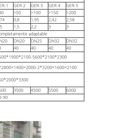
ER-1
GER-2
GER-3
GER-4
GER-5
30
>50
>100
>150
>200
,74
0,8
1,95
2,42
2,58
,5
1,5
2,2
3
3
ompletamente adaptable
N20
DN20
DN25
DN32
DN32
0
40
40
40
40
500*1900*2100-5600*2100*2300
*2800×1400×2000-2*3200×1600×2100
50*2000*3300
500
3500
4500
5500
6000
0-90