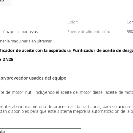
Color:
Com
ación, quita impurezas
Fuente de alimentación:
380
ner la maquinaria en ultramar
rificador de aceite con la aspiradora
Purificador de aceite de desga
,
ío DN25
otor/proveedor usados del equipo
e de motor inútil incluyendo el aceite del motor diesel, aceite de motor
te, abandona método de proceso ácido tradicional, para solucionar co
están disponibles para que este sistema mejore la automatización de la 
alor