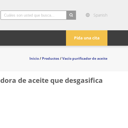
Spanish
search
Pida una cita
Inicio
/
Productos
/
Vacío purificador de aceite
radora de aceite que desgasifica