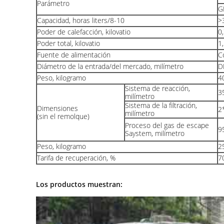
Parámetro
G
Capacidad, horas liters/8-10
>
Poder de calefacción, kilovatio
0
Poder total, kilovatio
1
Fuente de alimentación
C
Diámetro de la entrada/del mercado, milímetro
D
Peso, kilogramo
4
Sistema de reacción,
3
milímetro
Sistema de la filtración,
Dimensiones
2
milímetro
(sin el remolque)
Proceso del gas de escape
9
Saystem, milímetro
Peso, kilogramo
2
Tarifa de recuperación, %
7
Los productos muestran: