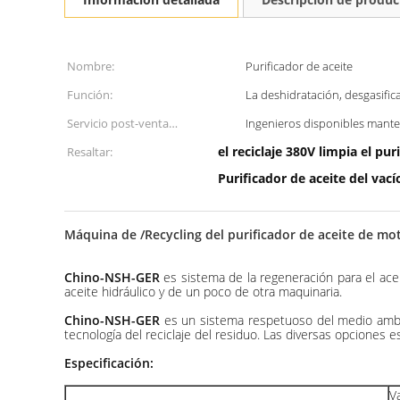
Nombre:
Purificador de aceite
Función:
La deshidratación, desgasific
Servicio post-venta
Ingenieros disponibles mante
proporcionado:
el reciclaje 380V limpia el pu
Resaltar:
Purificador de aceite del vac
Máquina de /Recycling del purificador de aceite de m
Chino-NSH-GER
es sistema de la regeneración para el aceit
aceite hidráulico y de un poco de otra maquinaria.
Chino-NSH-GER
es un sistema respetuoso del medio ambien
tecnología del reciclaje del residuo. Las diversas opciones 
Especificación:
V