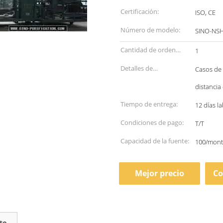
Certificación:
ISO, CE
Número de modelo:
SINO-NS
Cantidad de orden
1
mínima:
Detalles de
Casos de 
empaquetado:
distancia
Tiempo de entrega:
12 días l
Condiciones de pago:
T/T
Capacidad de la fuente:
100/mon
Mejor precio
Co
to