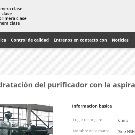
imera clase
 clase
primera clase
mera clase
rica
Control de calidad
Éntrenos en contacto con
Noticias
idratación del purificador con la aspi
Informacion basica
Lugar de origen:
China
Nombre de la marca:
Sino-NSH