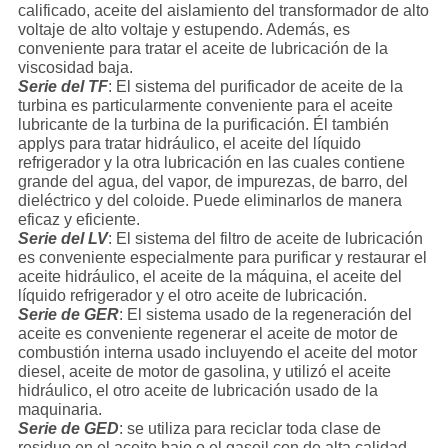
calificado, aceite del aislamiento del transformador de alto
voltaje de alto voltaje y estupendo. Además, es
conveniente para tratar el aceite de lubricación de la
viscosidad baja.
Serie del TF
: El sistema del purificador de aceite de la
turbina es particularmente conveniente para el aceite
lubricante de la turbina de la purificación. Él también
applys para tratar hidráulico, el aceite del líquido
refrigerador y la otra lubricación en las cuales contiene
grande del agua, del vapor, de impurezas, de barro, del
dieléctrico y del coloide. Puede eliminarlos de manera
eficaz y eficiente.
Serie del LV
: El sistema del filtro de aceite de lubricación
es conveniente especialmente para purificar y restaurar el
aceite hidráulico, el aceite de la máquina, el aceite del
líquido refrigerador y el otro aceite de lubricación.
Serie de GER
: El sistema usado de la regeneración del
aceite es conveniente regenerar el aceite de motor de
combustión interna usado incluyendo el aceite del motor
diesel, aceite de motor de gasolina, y utilizó el aceite
hidráulico, el otro aceite de lubricación usado de la
maquinaria.
Serie de GED
: se utiliza para reciclar toda clase de
residuo en el aceite bajo o el gasoil con de alta calidad.