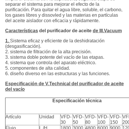
separar el sistema para mejorar el efecto de la
purificación. Para quitar el agua libre, soluble, el carbono,
los gases libres y dissovled y las materias en partículas
del aceite aislador con eficacia y rápidamente.
Características
del purificador de aceite
de III.Vacuum
1.
Sistema eficaz y eficiente de la deshidratación
(desgasificación).
2. sistema de filtración de la alta precisión.
3. sistema doble potente del vacío de las etapas.
4. sistema que controla del aparato eléctrico.
5. componentes de alta calidad.
6. diseño diverso en las estructuras y las funciones.
Especificación de V.Technical del purificador de aceite
del vacío
Especificación técnica
Artículo
Unidad
VFD-
VFD-
VFD-
VFD-
VFD-
VF
30
50
80
100
150
20
Flujo
L./H
1800
3000
4800
6000
9000
12