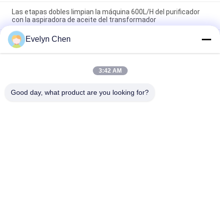
Las etapas dobles limpian la máquina 600L/H del purificador
con la aspiradora de aceite del transformador
Evelyn Chen
Fosfato resistente al fuego Ester Vacuum Oil Purifier
Dehydration 3000L/H
Máquina de la deshidratación del aceite del aislamiento de
3:42 AM
ABB para la subestación del transformador, la cubierta de la
prueba del tiempo y el remolque
Good day, what product are you looking for?
Categorías Populares
Todos
Vacío Purificador De 
Purificador De 
Aceite
Aceite Del 
Aislamiento
Purificador De 
Purificador De 
Aceite Del 
Aceite Centrífugo
Transformador
Máquina De La 
Purificador Del 
Filtración Del Aceite 
Aceite Lubricante
Del Transformador