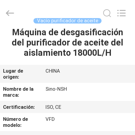
NSH
Oil
Purifier
Manufacture
Co.,
Vacío purificador de aceite
Ltd.
All
Máquina de desgasificación
HOGAR
Rights
Reserved.
del purificador de aceite del
PRODUCTOS
aislamiento 18000L/H
SOBRE
Lugar de
CHINA
origen:
NOSOTROS
Nombre de la
Sino-NSH
marca:
VIAJE
Certificación:
ISO, CE
DE
LA
Número de
VFD
modelo:
FÁBRICA