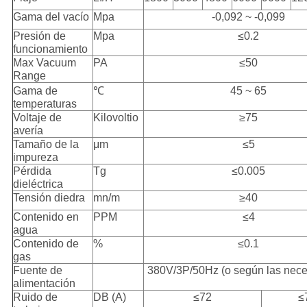
Gama del vacío
Mpa
-0,092 ~ -0,099
Presión de
Mpa
≤0.2
funcionamiento
Max Vacuum
PA
≤50
Range
Gama de
℃
45 ~ 65
temperaturas
Voltaje de
Kilovoltio
≥75
avería
Tamaño de la
μm
≤5
impureza
Pérdida
Tg
≤0.005
dieléctrica
Tensión diedra
mn/m
≥40
Contenido en
PPM
≤4
agua
Contenido de
%
≤0.1
gas
Fuente de
380V/3P/50Hz (o según las nec
alimentación
Ruido de
DB (A)
≤72
≤