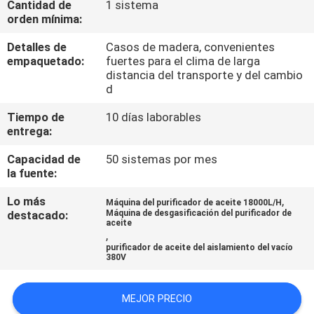
Cantidad de
1 sistema
orden mínima:
CONTROL
Detalles de
Casos de madera, convenientes
DE
empaquetado:
fuertes para el clima de larga
distancia del transporte y del cambio
CALIDAD
d
Tiempo de
10 días laborables
ÉNTRENOS
entrega:
EN
Capacidad de
50 sistemas por mes
CONTACTO
la fuente:
CON
Lo más
,
Máquina del purificador de aceite 18000L/H
destacado:
Máquina de desgasificación del purificador de
aceite
,
NOTICIAS
purificador de aceite del aislamiento del vacío
380V
PIDA
MEJOR PRECIO
UNA