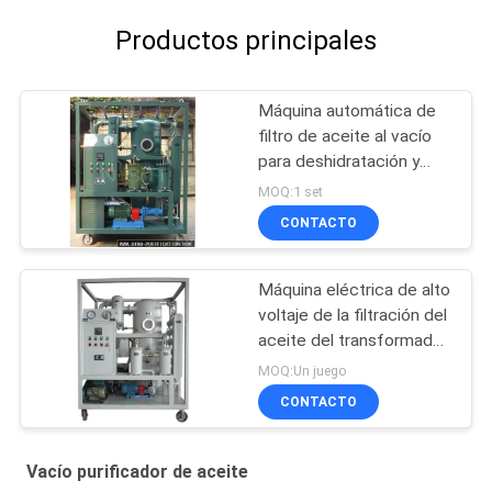
Productos principales
Máquina automática de
filtro de aceite al vacío
para deshidratación y
desgasificación de
MOQ:1 set
aceite de transformador
CONTACTO
Máquina eléctrica de alto
voltaje de la filtración del
aceite del transformador
horizontal en la línea
MOQ:Un juego
trabajo
CONTACTO
Vacío purificador de aceite