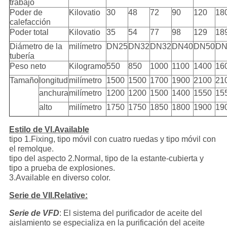
trabajo
Poder de
Kilovatio
30
48
72
90
120
18
calefacción
Poder total
Kilovatio
35
54
77
98
129
18
Diámetro de la
milímetro
DN25
DN32
DN32
DN40
DN50
DN
tubería
Peso neto
Kilogramo
550
850
1000
1100
1400
16
Tamaño
longitud
milímetro
1500
1500
1700
1900
2100
21
anchura
milímetro
1200
1200
1500
1400
1550
15
alto
milímetro
1750
1750
1850
1800
1900
19
Estilo de VI.Available
tipo 1.Fixing, tipo móvil con cuatro ruedas y tipo móvil con
el remolque.
tipo del aspecto 2.Normal, tipo de la estante-cubierta y
tipo a prueba de explosiones.
3.Available en diverso color.
Serie de VII.Relative:
Serie de VFD
: El sistema del purificador de aceite del
aislamiento se especializa en la purificación del aceite