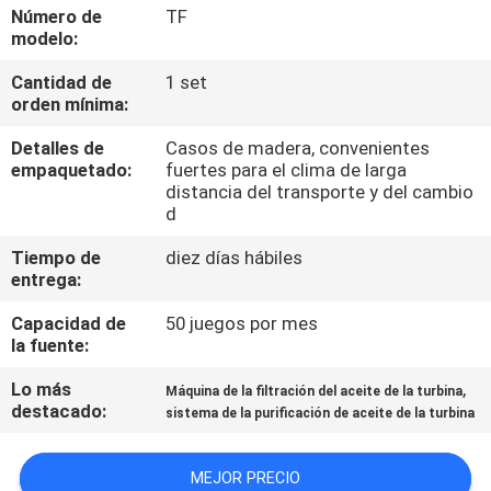
Número de
TF
modelo:
CONTROL
Cantidad de
1 set
DE
orden mínima:
CALIDAD
Detalles de
Casos de madera, convenientes
empaquetado:
fuertes para el clima de larga
ÉNTRENOS
distancia del transporte y del cambio
d
EN
Tiempo de
diez días hábiles
CONTACTO
entrega:
CON
Capacidad de
50 juegos por mes
la fuente:
NOTICIAS
Lo más
,
Máquina de la filtración del aceite de la turbina
destacado:
sistema de la purificación de aceite de la turbina
PIDA
MEJOR PRECIO
UNA