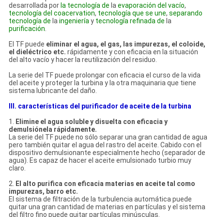
desarrollada por
la tecnología de
la
evaporación del vacío
,
tecnología del coacervation
,
tecnología que se une
,
separando
tecnología de
la
ingeniería
y
tecnología refinada de
la
purificación
.
El TF puede
eliminar el agua, el gas, las impurezas, el coloide,
el dieléctrico etc.
rápidamente y con eficacia en la situación
del alto vacío y hacer la reutilización del residuo.
La serie del TF puede prolongar con eficacia el curso de la vida
del aceite y proteger la turbina y la otra maquinaria que tiene
sistema lubricante del daño.
III. características del purificador de aceite de la turbina
1.
Elimine el agua soluble y disuelta con eficacia y
demulsiónela rápidamente.
La serie del TF puede no sólo separar una gran cantidad de agua
pero también quitar el agua del rastro del aceite. Cabido con el
dispositivo demulsionante especialmente hecho (separador de
agua). Es capaz de hacer el aceite emulsionado turbio muy
claro.
2.
El alto purifica con eficacia materias en aceite tal como
impurezas, barro etc.
El sistema de filtración de la turbulencia automática puede
quitar una gran cantidad de materias en partículas y el sistema
del filtro fino puede quitar partículas minúsculas.