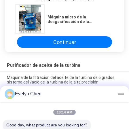
Máquina micro de la
desgasificación de la
deshidratación del vacío del
purificador de aceite de la turbina
de la filtración
Continuar
Purificador de aceite de la turbina
Máquina de la filtración del aceite de la turbina de 6 grados,
sistema del vacío de la turbina de la alta precisión
Evelyn Chen
Aceite que recicla rendimiento del sistema de la regeneración
del aceite de la turbina del vacío alto
Retiro 600-18000L/H de la partícula de la humedad del
10:14 AM
purificador de aceite de la turbina de la central eléctrica de
poco ruido
Good day, what product are you looking for?