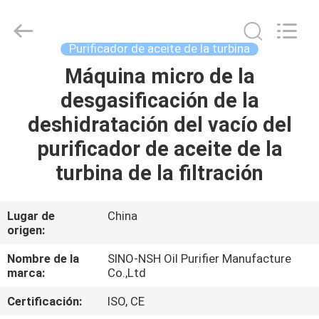
NSH
Oil
Purifier
Manufacture
Co.,
Purificador de aceite de la turbina
Ltd.
All
Máquina micro de la
HOGAR
Rights
Reserved.
desgasificación de la
PRODUCTOS
deshidratación del vacío del
purificador de aceite de la
SOBRE
turbina de la filtración
NOSOTROS
Lugar de
China
origen:
VIAJE
DE
Nombre de la
SINO-NSH Oil Purifier Manufacture
marca:
Co.,Ltd
LA
Certificación:
ISO, CE
FÁBRICA