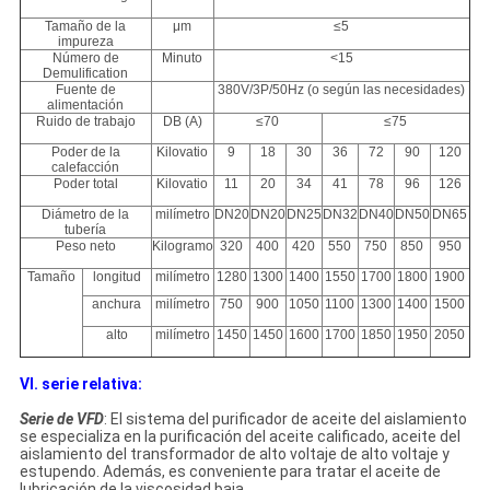
Tamaño de la
μm
≤5
impureza
Número de
Minuto
<15
Demulification
Fuente de
380V/3P/50Hz (o según las necesidades)
alimentación
Ruido de trabajo
DB (A)
≤70
≤75
Poder de la
Kilovatio
9
18
30
36
72
90
120
calefacción
Poder total
Kilovatio
11
20
34
41
78
96
126
Diámetro de la
milímetro
DN20
DN20
DN25
DN32
DN40
DN50
DN65
tubería
Peso neto
Kilogramo
320
400
420
550
750
850
950
Tamaño
longitud
milímetro
1280
1300
1400
1550
1700
1800
1900
anchura
milímetro
750
900
1050
1100
1300
1400
1500
alto
milímetro
1450
1450
1600
1700
1850
1950
2050
VI. serie relativa:
Serie de VFD
: El sistema del purificador de aceite del aislamiento
se especializa en la purificación del aceite calificado, aceite del
aislamiento del transformador de alto voltaje de alto voltaje y
estupendo. Además, es conveniente para tratar el aceite de
lubricación de la viscosidad baja.