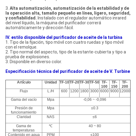
3.
Alta automatización, automatización de la estabilidad y de
la operación alta, tamaño pequeño en línea, ligero, seguridad,
y confiabilidad.
Instalado con el regulador automático inrared
del nivel líquido, la máquina del purificador correrá
automáticamente y dirección fácil.
IV. estilo disponible del purificador de aceite de la turbina
1.
Tipo de la fijación, tipo móvil con cuatro ruedas y tipo móvil
con el remolque.
2.
Tipo normal del aspecto, tipo de la estante-cubierta y tipo a
prueba de explosiones.
3.
Disponible en diverso color.
Especificación técnica del purificador de aceite de V. Turbine
Artículo
Unidad
TF-10
TF-20
TF-30
TF-50
TF-
TF-
TF-
100
150
200
Flujo
L./H
600
1200
1800
3000
6000
9000
12000
Gama del vacío
Mpa
-0,06 ~ -0,096
Presión de
Mpa
≤0.3
funcionamiento
Claridad
NAS
≤6
Gama de
℃
40 ~ 80
temperaturas
Contenido en agua
PPM
≤100