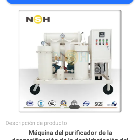
CITA
MAPA
DEL
SITIO
PRIVACY
POLICY
Descripción de producto
Máquina del purificador de la