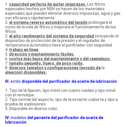
1.
capacidad perfecta de quitar impurezas.
Los filtros
especiales hechos por NSH se hacen de los materiales
especiales que pueden eliminar diversos impurezas, agua y gas
con eficacia y rápidamente.
2.
el sistema reverso automático del lavado
prolongará el
curso de la vida de filtros y mejorará el funcionamiento de los
filtros.
3.
el alto rendimiento del sistema de seguridad
incluyendo el
dispositivo de protección de la presión y el regulador de
temperatura automático hace el purificador con seguridad.
4.
trabajo en línea
.
5.
dirección y mantenimiento fáciles.
6.
costos más bajos del mantenimiento y del reemplazo.
7.
tamaño pequeño, ligero, de poco ruido.
8.
diversos tamaños y configuraciones (escudo de
la
aleación) disponibles.
III.
estilo
disponible
del purificador
de
aceite
de
lubricación
1.
Tipo de la fijación, tipo móvil con cuatro ruedas y tipo móvil
con el remolque.
2.
Tipo normal del aspecto, tipo de la estante-cubierta y tipo a
prueba de explosiones.
3.
Disponible en diverso color.
IV.
modelos
del pariente del purificador de aceite
de
lubricación