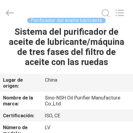
NSH
Oil
Purifier
Manufacture
Co.,
Purificador del aceite lubricante
Ltd.
All
Sistema del purificador de
HOGAR
Rights
Reserved.
aceite de lubricante/máquina
PRODUCTOS
de tres fases del filtro de
aceite con las ruedas
SOBRE
NOSOTROS
Lugar de
China
origen:
VIAJE
Nombre de la
Sino-NSH Oil Purifier Manufacture
marca:
Co.,Ltd
DE
Certificación:
ISO, CE
LA
FÁBRICA
Número de
LV