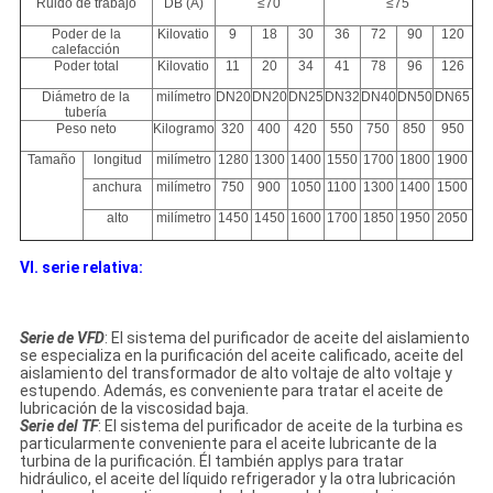
Ruido de trabajo
DB (A)
≤70
≤75
Poder de la
Kilovatio
9
18
30
36
72
90
120
calefacción
Poder total
Kilovatio
11
20
34
41
78
96
126
Diámetro de la
milímetro
DN20
DN20
DN25
DN32
DN40
DN50
DN65
tubería
Peso neto
Kilogramo
320
400
420
550
750
850
950
Tamaño
longitud
milímetro
1280
1300
1400
1550
1700
1800
1900
anchura
milímetro
750
900
1050
1100
1300
1400
1500
alto
milímetro
1450
1450
1600
1700
1850
1950
2050
VI. serie relativa:
Serie de VFD
: El sistema del purificador de aceite del aislamiento
se especializa en la purificación del aceite calificado, aceite del
aislamiento del transformador de alto voltaje de alto voltaje y
estupendo. Además, es conveniente para tratar el aceite de
lubricación de la viscosidad baja.
Serie del TF
: El sistema del purificador de aceite de la turbina es
particularmente conveniente para el aceite lubricante de la
turbina de la purificación. Él también applys para tratar
hidráulico, el aceite del líquido refrigerador y la otra lubricación