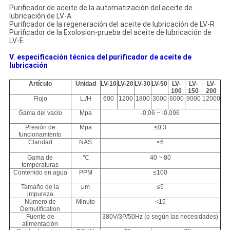
Purificador de aceite de la automatización del aceite de
lubricación de LV-A
Purificador de la regeneración del aceite de lubricación de LV-R
Purificador de la Exolosion-prueba del aceite de lubricación de
LV-E
V.
especificación
técnica
del purificador
de
aceite
de
lubricación
Artículo
Unidad
LV-10
LV-20
LV-30
LV-50
LV-
LV-
LV-
100
150
200
Flujo
L./H
600
1200
1800
3000
6000
9000
12000
Gama del vacío
Mpa
-0,06 ~ -0,096
Presión de
Mpa
≤0.3
funcionamiento
Claridad
NAS
≤6
Gama de
℃
40 ~ 80
temperaturas
Contenido en agua
PPM
≤100
Tamaño de la
μm
≤5
impureza
Número de
Minuto
<15
Demulification
Fuente de
380V/3P/50Hz (o según las necesidades)
alimentación