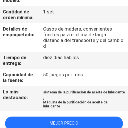
modelo:
Cantidad de
1 set
CONTROL
orden mínima:
DE
Detalles de
Casos de madera, convenientes
CALIDAD
empaquetado:
fuertes para el clima de larga
distancia del transporte y del cambio
d
ÉNTRENOS
Tiempo de
diez días hábiles
EN
entrega:
CONTACTO
Capacidad de
50 juegos por mes
CON
la fuente:
Lo más
sistema de la purificación de aceite de lubricante
NOTICIAS
destacado:
,
Máquina de la purificación de aceite de
lubricante
PIDA
MEJOR PRECIO
UNA