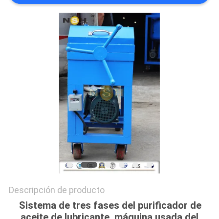
CITA
MAPA
DEL
SITIO
PRIVACY
POLICY
Descripción de producto
Sistema de tres fases del purificador de
aceite de lubricante, máquina usada del