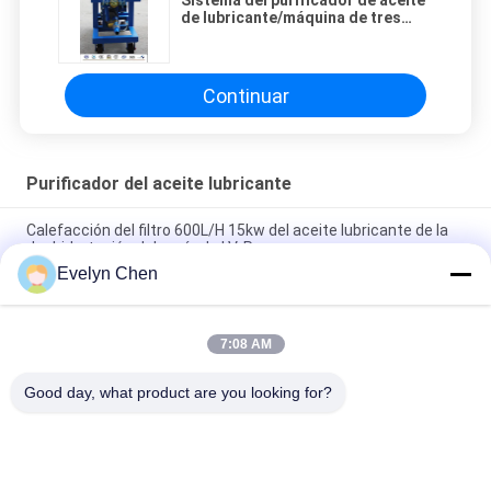
Sistema del purificador de aceite
de lubricante/máquina de tres
fases del filtro de aceite con las
ruedas
Continuar
Purificador del aceite lubricante
Calefacción del filtro 600L/H 15kw del aceite lubricante de la
deshidratación del vacío de LV-P
Evelyn Chen
Purificador ligero del aceite lubricante con la estructura de
acero inoxidable 50Hz
7:08 AM
Máquina de purificación de aceite resistente al fuego para el
tratamiento de aceite de EH y fosfato ester
Good day, what product are you looking for?
Categorías Populares
Todos