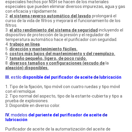
especiales hechos por NSH se hacen de los materiales
especiales que pueden eliminar diversos impurezas, agua y gas
con eficacia y rápidamente.
2.
el sistema reverso automático del lavado
prolongará el
curso de la vida de filtros y mejorará el funcionamiento de los
filtros.
3.
el alto rendimiento del sistema de seguridad
incluyendo el
dispositivo de protección de la presión y el regulador de
temperatura automático hace el purificador con seguridad.
4.
trabajo en línea
.
5.
dirección y mantenimiento fáciles.
6.
costos más bajos del mantenimiento y del reemplazo.
7.
tamaño pequeño, ligero, de poco ruido.
8.
diversos tamaños y configuraciones (escudo de
la
aleación) disponibles.
III.
estilo
disponible
del purificador
de
aceite
de
lubricación
1.
Tipo de la fijación, tipo móvil con cuatro ruedas y tipo móvil
con el remolque.
2.
Tipo normal del aspecto, tipo de la estante-cubierta y tipo a
prueba de explosiones.
3.
Disponible en diverso color.
IV.
modelos
del pariente del purificador de aceite
de
lubricación
Purificador de aceite de la automatización del aceite de