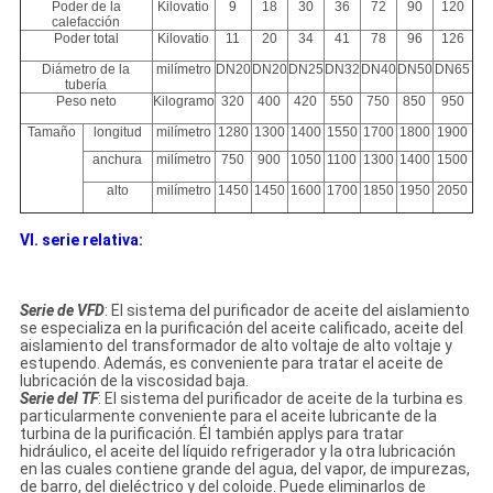
Poder de la
Kilovatio
9
18
30
36
72
90
120
calefacción
Poder total
Kilovatio
11
20
34
41
78
96
126
Diámetro de la
milímetro
DN20
DN20
DN25
DN32
DN40
DN50
DN65
tubería
Peso neto
Kilogramo
320
400
420
550
750
850
950
Tamaño
longitud
milímetro
1280
1300
1400
1550
1700
1800
1900
anchura
milímetro
750
900
1050
1100
1300
1400
1500
alto
milímetro
1450
1450
1600
1700
1850
1950
2050
VI. serie relativa:
Serie de VFD
: El sistema del purificador de aceite del aislamiento
se especializa en la purificación del aceite calificado, aceite del
aislamiento del transformador de alto voltaje de alto voltaje y
estupendo. Además, es conveniente para tratar el aceite de
lubricación de la viscosidad baja.
Serie del TF
: El sistema del purificador de aceite de la turbina es
particularmente conveniente para el aceite lubricante de la
turbina de la purificación. Él también applys para tratar
hidráulico, el aceite del líquido refrigerador y la otra lubricación
en las cuales contiene grande del agua, del vapor, de impurezas,
de barro, del dieléctrico y del coloide. Puede eliminarlos de