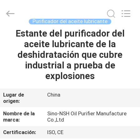
NSH
Oil
Purifier
Manufacture
Co.,
Purificador del aceite lubricante
Ltd.
All
Estante del purificador del
HOGAR
Rights
Reserved.
aceite lubricante de la
PRODUCTOS
deshidratación que cubre
industrial a prueba de
SOBRE
explosiones
NOSOTROS
Lugar de
China
origen:
VIAJE
DE
Nombre de la
Sino-NSH Oil Purifier Manufacture
marca:
Co.,Ltd
LA
Certificación:
ISO, CE
FÁBRICA