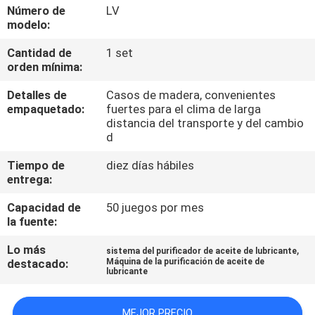
Número de
LV
modelo:
CONTROL
Cantidad de
1 set
DE
orden mínima:
CALIDAD
Detalles de
Casos de madera, convenientes
empaquetado:
fuertes para el clima de larga
ÉNTRENOS
distancia del transporte y del cambio
d
EN
Tiempo de
diez días hábiles
CONTACTO
entrega:
CON
Capacidad de
50 juegos por mes
la fuente:
NOTICIAS
Lo más
,
sistema del purificador de aceite de lubricante
destacado:
Máquina de la purificación de aceite de
lubricante
PIDA
UNA
MEJOR PRECIO