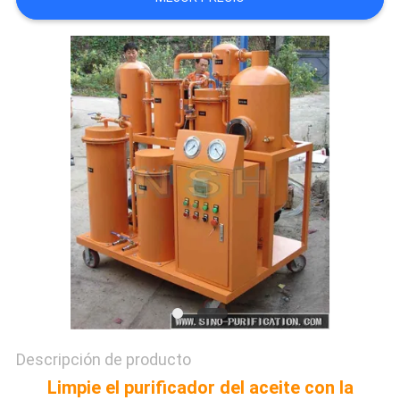
CITA
MAPA
DEL
SITIO
PRIVACY
POLICY
Descripción de producto
Limpie el purificador del aceite con la