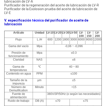
lubricación de LV-A
Purificador de la regeneración del aceite de lubricación de LV-R
Purificador de la Exolosion-prueba del aceite de lubricación de
LV-E
V.
especificación
técnica
del purificador
de
aceite
de
lubricación
Artículo
Unidad
LV-10
LV-20
LV-30
LV-50
LV-
LV-
LV-
100
150
200
Flujo
L./H
600
1200
1800
3000
6000
9000
12000
Gama del vacío
Mpa
-0,06 ~ -0,096
Presión de
Mpa
≤0.3
funcionamiento
Claridad
NAS
≤6
Gama de
℃
40 ~ 80
temperaturas
Contenido en agua
PPM
≤100
Tamaño de la
μm
≤5
impureza
Número de
Minuto
<15
Demulification
Fuente de
380V/3P/50Hz (o según las necesidades)
alimentación
Ruido de trabajo
DB (A)
≤70
≤75