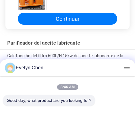
que cubre industrial a prueba de
explosiones
Continuar
Purificador del aceite lubricante
Calefacción del filtro 600L/H 15kw del aceite lubricante de la
deshidratación del vacío de LV-P
Evelyn Chen
Purificador ligero del aceite lubricante con la estructura de
acero inoxidable 50Hz
8:46 AM
Máquina de purificación de aceite resistente al fuego para el
tratamiento de aceite de EH y fosfato ester
Good day, what product are you looking for?
Categorías Populares
Todos
Vacío Purificador De 
Purificador De 