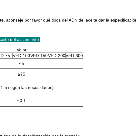
e, aconseje por favor qué tipos del ADN del aceite dar la especificació
ceite del aislamiento:
Valor
FD-75
VFD-100
VFD-150
VFD-200
VFD-300
≤5
≥75
 1-5 según las necesidades)
≤0.1