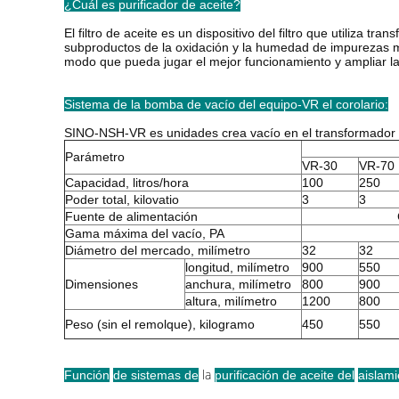
¿Cuál es purificador de aceite?
El filtro de aceite es un dispositivo del filtro que utiliza t
subproductos de la oxidación y la humedad de impurezas mecá
modo que pueda jugar el mejor funcionamiento y ampliar la 
Sistema de la bomba de vacío del equipo-VR el corolario:
SINO-NSH-VR es unidades crea vacío en el transformador y 
Parámetro
VR-30
VR-70
Capacidad, litros/hora
100
250
Poder total, kilovatio
3
3
Fuente de alimentación
Gama máxima del vacío, PA
Diámetro del mercado, milímetro
32
32
longitud, milímetro
900
550
Dimensiones
anchura, milímetro
800
900
altura, milímetro
1200
800
Peso (sin el remolque), kilogramo
450
550
la
Función
de sistemas de
purificación de aceite
del
aislami