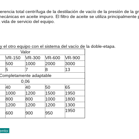
ransferencia total centrífuga de la destilación de vacío de la presión de l
nicas en aceite impuro. El filtro de aceite se utiliza principalmente p
vida de servicio del equipo.
el otro equipo con el sistema del vacío de la doble-etapa.
Valor
VR-150
VR-300
VR-600
VR-900
500
1000
2000
3000
5
7
8
13
Completamente adaptable
0,06
40
40
50
65
1000
1200
1500
1950
800
800
1000
1800
1200
1200
1200
1300
1950
600
900
950
ento
: