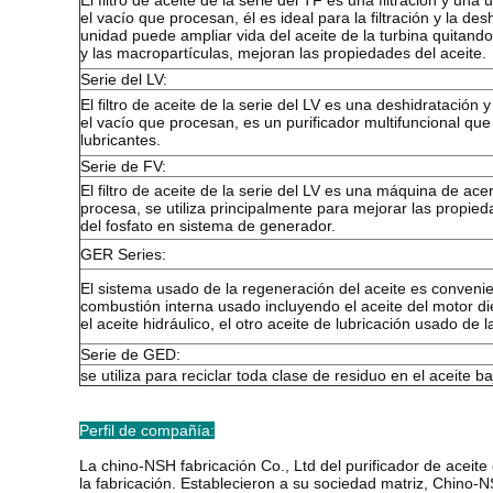
El filtro de aceite de la serie del TF es una filtración y una
el vacío que procesan, él es ideal para la filtración y la des
unidad puede ampliar vida del aceite de la turbina quitand
y las macropartículas, mejoran las propiedades del aceite.
Serie del LV:
El filtro de aceite de la serie del LV es una deshidratación 
el vacío que procesan, es un purificador multifuncional que
lubricantes.
Serie de FV:
El filtro de aceite de la serie del LV es una máquina de ace
procesa, se utiliza principalmente para mejorar las propieda
del fosfato en sistema de generador.
GER Series:
El sistema usado de la regeneración del aceite es convenie
combustión interna usado incluyendo el aceite del motor dies
el aceite hidráulico, el otro aceite de lubricación usado de 
Serie de GED:
se utiliza para reciclar toda clase de residuo en el aceite ba
Perfil de compañía:
La chino-NSH fabricación Co., Ltd del purificador de aceite 
la fabricación. Establecieron a su sociedad matriz, Chino