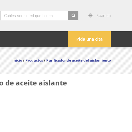
Spanish
search
Pida una cita
Inicio
/
Productos
/
Purificador de aceite del aislamiento
 de aceite aislante
H