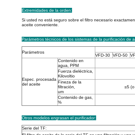
Extremidades de la orden:
Si usted no está seguro sobre el filtro necesario exactament
aceite conveniente.
Parámetros técnicos de los sistemas de la purificación de a
Parámetros
VFD-30
VFD-50
V
Contenido en
agua, PPM
Fuerza dieléctrica,
Kilovoltio
Espec. procesada
Fineza de la
del aceite
filtración,
≤5 (o
um
Contenido de gas,
%
Otros modelos engrasan el purificador:
Serie del TF: