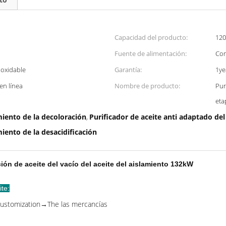
Capacidad del producto:
120
Fuente de alimentación:
Com
noxidable
Garantía:
1ye
en línea
Nombre de producto:
Pur
eta
miento de la decoloración
Purificador de aceite anti adaptado del
,
miento de la desacidificación
ión de aceite del vacío del aceite del aislamiento 132kW
ite:
→Customization→The las mercancías