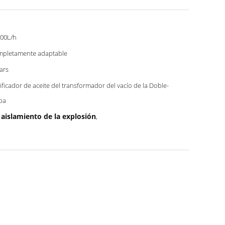
00L/h
pletamente adaptable
ars
ificador de aceite del transformador del vacío de la Doble-
pa
 aislamiento de la explosión
,