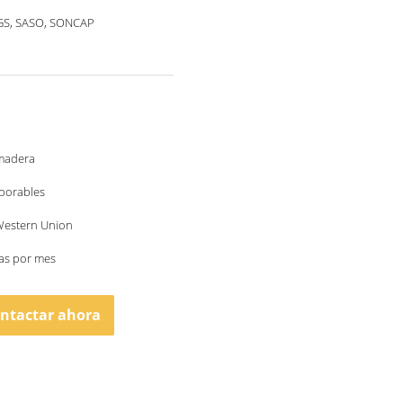
SGS, SASO, SONCAP
madera
aborables
 Western Union
as por mes
ntactar ahora