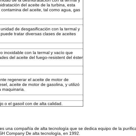
 unidad de la deshidratación con la termal y
hidratación del aceite de la turbina, esta
o contamina del aceite, tal como agua, gas
y unidad de desgasificación con la termal y
 puede tratar diversas clases de aceites
ro inoxidable con la termal y vacío que
des del aceite del fuego-resistent del éster
nte regenerar el aceite de motor de
el, aceite de motor de gasolina, y utilizó
la maquinaria.
jo o el gasoil con de alta calidad.
es una compañía de alta tecnología que se dedica equipo de la purificaci
-NSH Company De alta tecnología, en 1992.