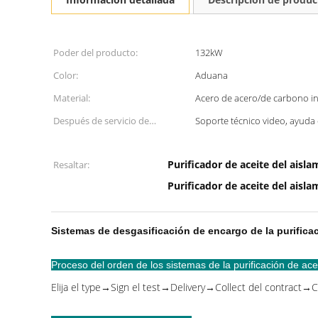
Poder del producto:
132kW
Color:
Aduana
Material:
Acero de acero/de carbono i
Después de servicio de
Soporte técnico video, ayuda 
garantía::
Purificador de aceite del aisla
Resaltar:
Purificador de aceite del aisla
Sistemas de desgasificación de encargo de la purificac
Proceso del orden de los sistemas de la purificación de ace
Elija el type→Sign el test→Delivery→Collect del contract