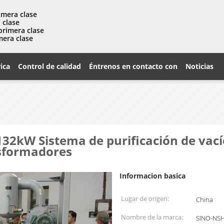
imera clase
 clase
primera clase
mera clase
rica
Control de calidad
Éntrenos en contacto con
Noticias
32kW Sistema de purificación de vacío
nsformadores
Informacion basica
Lugar de origen:
China
Nombre de la marca:
SINO-NS