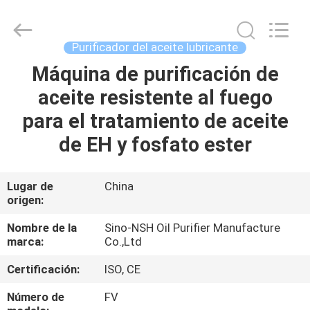
NSH
Oil
Purifier
Manufacture
Co.,
Purificador del aceite lubricante
Ltd.
All
Máquina de purificación de
HOGAR
Rights
Reserved.
aceite resistente al fuego
PRODUCTOS
para el tratamiento de aceite
de EH y fosfato ester
SOBRE
NOSOTROS
Lugar de
China
origen:
VIAJE
Nombre de la
Sino-NSH Oil Purifier Manufacture
marca:
Co.,Ltd
DE
Certificación:
ISO, CE
LA
FÁBRICA
Número de
FV