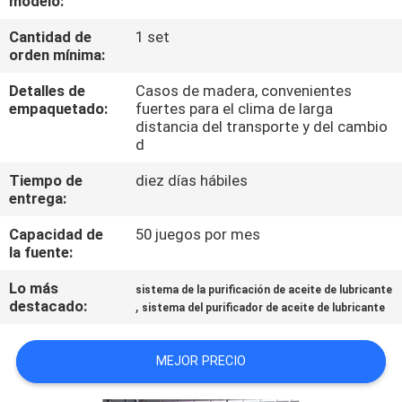
modelo:
Cantidad de
1 set
CONTROL
orden mínima:
DE
Detalles de
Casos de madera, convenientes
CALIDAD
empaquetado:
fuertes para el clima de larga
distancia del transporte y del cambio
d
ÉNTRENOS
Tiempo de
diez días hábiles
EN
entrega:
CONTACTO
Capacidad de
50 juegos por mes
CON
la fuente:
Lo más
sistema de la purificación de aceite de lubricante
NOTICIAS
destacado:
,
sistema del purificador de aceite de lubricante
MEJOR PRECIO
PIDA
UNA