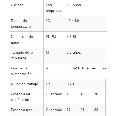
Clareza
Las
≤ 6 años
empresas
Rango de
°C
40 ~ 80
temperatura
Contenido de
PPPM
≤ 100
agua
Tamaño de la
M
≤ 5 años
impureza
Fuente de
V.
380V/50Hz ((o según sea nec
alimentación
Ruido de trabajo
Db
≤ 70
≤ 75
Potencia de
Cuadrado
15
18
30
45
calefacción
Potencia total
Cuadrado
17
21
33
48