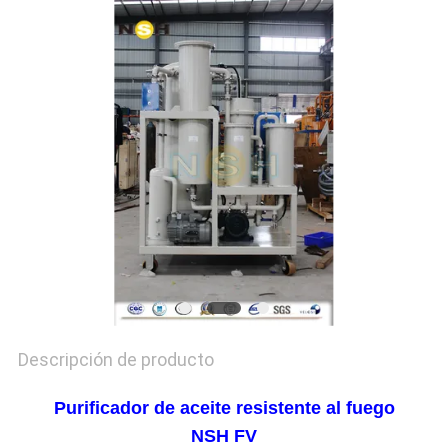
CITA
MAPA
DEL
SITIO
PRIVACY
POLICY
Descripción de producto
Purificador de aceite resistente al fuego
NSH FV