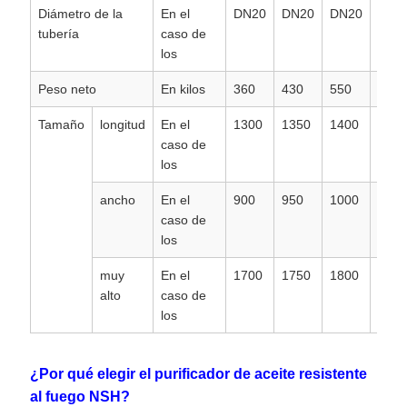
Diámetro de la
En el
DN20
DN20
DN20
DN2
tubería
caso de
los
Peso neto
En kilos
360
430
550
750
Tamaño
longitud
En el
1300
1350
1400
1500
caso de
los
ancho
En el
900
950
1000
1200
caso de
los
muy
En el
1700
1750
1800
1850
alto
caso de
los
¿Por qué elegir el purificador de aceite resistente
al fuego NSH?