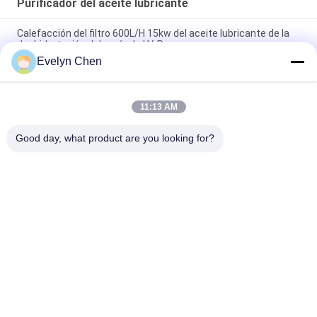
Purificador del aceite lubricante
Calefacción del filtro 600L/H 15kw del aceite lubricante de la
deshidratación del vacío de LV-P
Evelyn Chen
Purificador ligero del aceite lubricante con la estructura de
acero inoxidable 50Hz
11:13 AM
Máquina de purificación de aceite resistente al fuego para el
tratamiento de aceite de EH y fosfato ester
Good day, what product are you looking for?
Categorías Populares
Todos
Vacío Purificador De 
Purificador De 
Aceite
Aceite Del 
Aislamiento
Purificador De 
Purificador De 
Aceite Del 
Aceite Centrífugo
Transformador
Máquina De La 
Purificador Del 
Filtración Del Aceite 
Aceite Lubricante