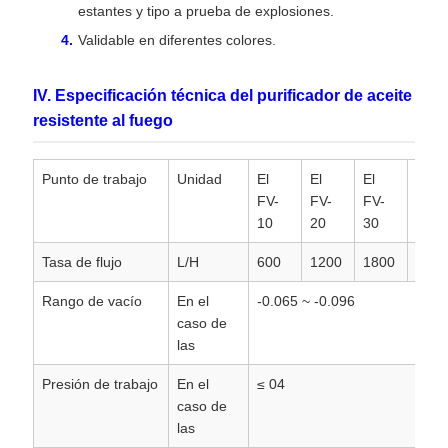
estantes y tipo a prueba de explosiones.
Validable en diferentes colores.
IV. Especificación técnica del purificador de aceite
resistente al fuego
Punto de trabajo
Unidad
El
El
El
El
FV-
FV-
FV-
FV-
10
20
30
50
Tasa de flujo
L/H
600
1200
1800
3000
Rango de vacío
En el
-0.065 ~ -0.096
caso de
las
Presión de trabajo
En el
≤ 04
caso de
las